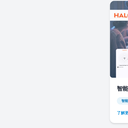
智
智
了解