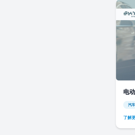
电
汽
了解